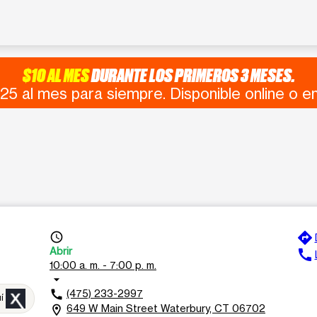
$10 AL MES
DURANTE LOS PRIMEROS 3 MESES.
25 al mes para siempre. Disponible online o en
directions
access_time
Abrir
call
10:00 a. m. - 7:00 p. m.
arrow_drop_down
(475) 233-2997
call
uí
649 W Main Street Waterbury, CT 06702
location_on