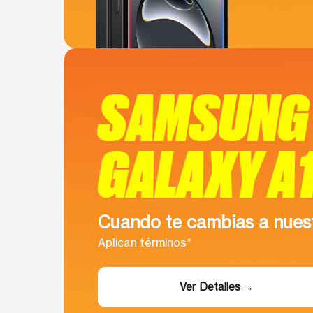
SAMSUNG 
GALAXY A
Cuando te cambias a nuest
Aplican términos*
Ver Detalles →