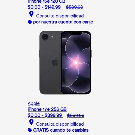
iPhone 16e 128 GB
$0.00 - $149.99
$599.99
location_on
Consulta disponibilidad
por nuestra cuenta con canje
Apple
iPhone 17e 256 GB
$0.00 - $399.99
$599.99
location_on
Consulta disponibilidad
GRATIS cuando te cambias