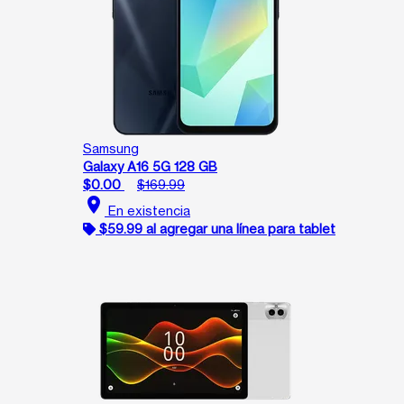
Samsung
Galaxy A16 5G 128 GB
$0.00
$169.99
location_on
En existencia
$59.99 al agregar una línea para tablet