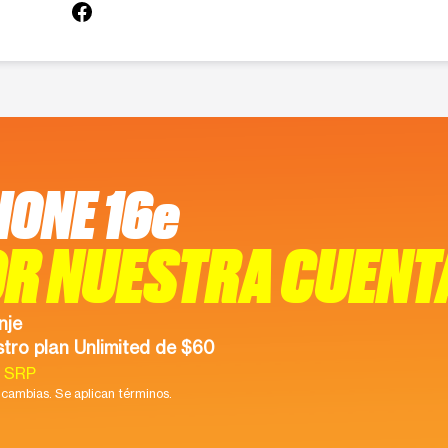
HONE 16e
R NUESTRA CUENT
nje
tro plan Unlimited de $60
9 SRP
cambias. Se aplican términos.