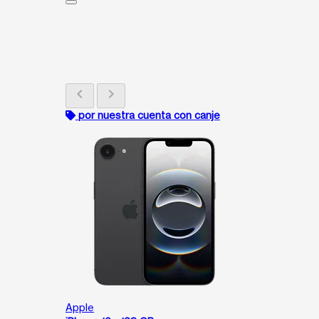
chevron_left
chevron_right
por nuestra cuenta con canje
Apple