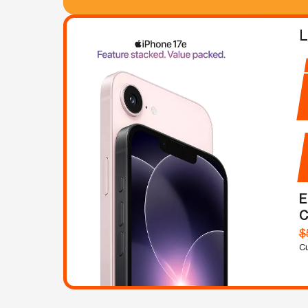
L
E
C
$
Cu