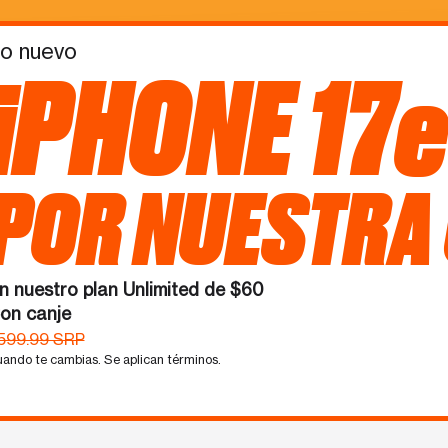
o nuevo
iPHONE 17e
POR NUESTRA
n nuestro plan Unlimited de $60
on canje
599.99 SRP
ando te cambias. Se aplican términos.