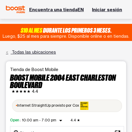
Encuentra una tienda
EN
Iniciar sesión
$10 AL MES
DURANTE LOS PRIMEROS 3 MESES.
Luego, $25 al mes para siempre. Disponible online o en tiendas.
Todas las ubicaciones
Tienda de Boost Mobile
BOOST MOBILE 2004 EAST CHARLESTON
BOULEVARD
★★★★★
4.4
Internet StraightUp provisto por Cox
arrow_drop_down
Open
:
10:00 am - 7:00 pm
4.4
★