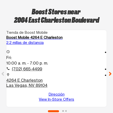
Boost Stores near
2004 East Charleston Boulevard
Tienda de Boost Mobile
Ti
Boost Mobile 4264 E Charleston
Bo
2.2 millas de distancia
3.
access_time
access_time
Fri:
Fr
10:00 a. m. - 7:00 p. m.
10
(702) 665-4499
call
call
location_on
location_on
4264 E Charleston
3
Las Vegas, NV 89104
C
L
Dirección
View In-Store Offers