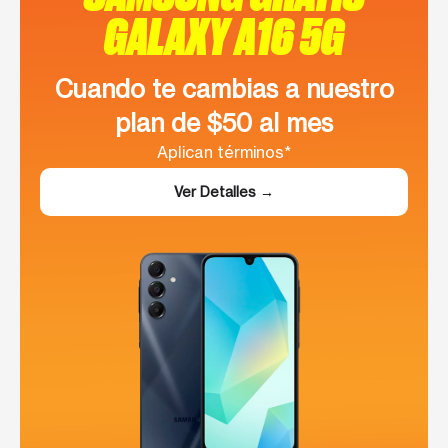
GALAXY A16 5G
Cuando te cambias a nuestro
plan de $50 al mes
Aplican términos*
Ver Detalles →