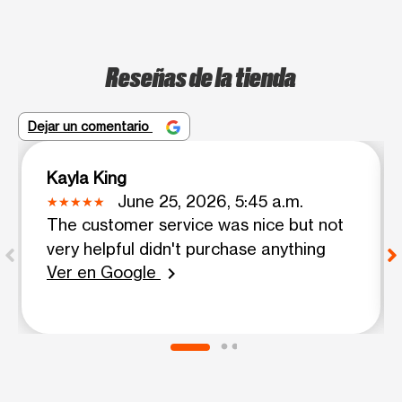
Reseñas de la tienda
Dejar un comentario
Kayla King
June 25, 2026, 5:45 a.m.
The customer service was nice but not
very helpful didn't purchase anything
Ver en Google
chevron_right