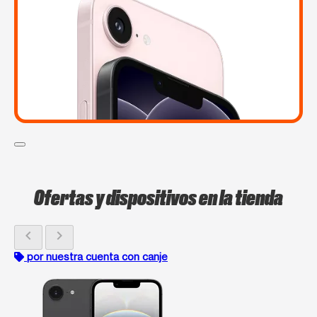
Ofertas y dispositivos en la tienda
chevron_left
chevron_right
por nuestra cuenta con canje