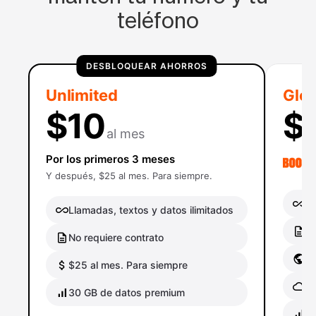
teléfono
DESBLOQUEAR AHORROS
Unlimited
Glob
$10
$
al mes
Por los primeros 3 meses
Y después, $25 al mes. Para siempre.
Ll
Llamadas, textos y datos ilimitados
No
No requiere contrato
Gl
$25 al mes. Para siempre
Ro
30 GB de datos premium
40