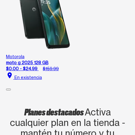
Motorola
moto g 2025 128 GB
$0.00 - $24.99
$159.99
location_on
En existencia
Planes destacados
Activa
cualquier plan en la tienda -
mantén tu número y tu