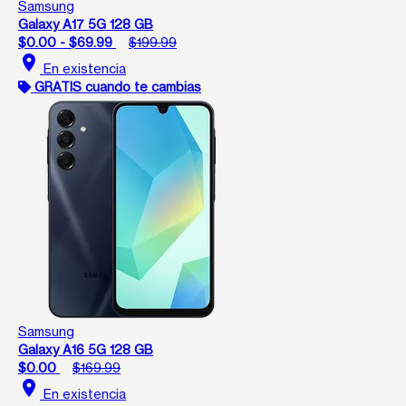
Samsung
Galaxy A17 5G 128 GB
$0.00 - $69.99
$199.99
location_on
En existencia
GRATIS cuando te cambias
Samsung
Galaxy A16 5G 128 GB
$0.00
$169.99
location_on
En existencia