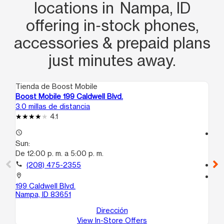
locations in Nampa, ID
offering in‑stock phones,
accessories & prepaid plans
just minutes away.
Tienda de Boost Mobile
Ti
Boost Mobile 199 Caldwell Blvd.
Bo
3.0 millas de distancia
3.5
4.1
access_time
access_time
Sun:
Su
De 12:00 p. m. a 5:00 p. m.
De 
call
(208) 475-2355
call
location_on
location_on
199 Caldwell Blvd.
61
Nampa, ID 83651
Na
Dirección
View In-Store Offers