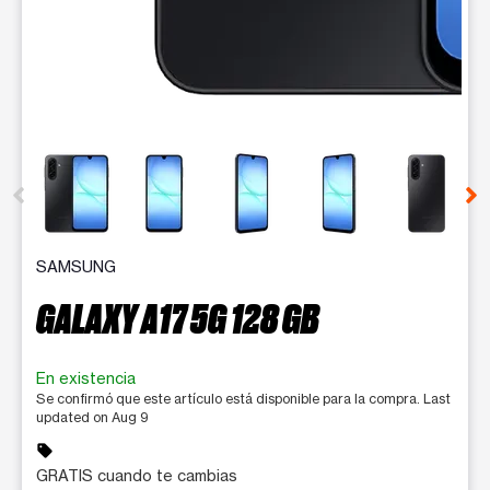
Este carrusel tiene una columna de pequeñas miniaturas. Si se s
SAMSUNG
GALAXY A17 5G 128 GB
En existencia
Se confirmó que este artículo está disponible para la compra. Last
updated on Aug 9
sell
GRATIS cuando te cambias