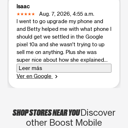
Isaac
Aug. 7, 2026, 4:55 a.m.
I went to go upgrade my phone and
and Betty helped me with what phone I
should get we settled in the Google
pixel 10a and she wasn't trying to up
sell me on anything. Plus she was
super nice about how she explained
the whole set up process and transfer.
Leer más
She was really quick to help. Loved
Ver en Google
chevron_right
how helpful she was. Every time I've
went in to the store she's been the
one to help if it was to add a phone to
the plan to helping with a phone
SHOP STORES NEAR YOU
Discover
upgrade, she was the person to help
other Boost Mobile
us out