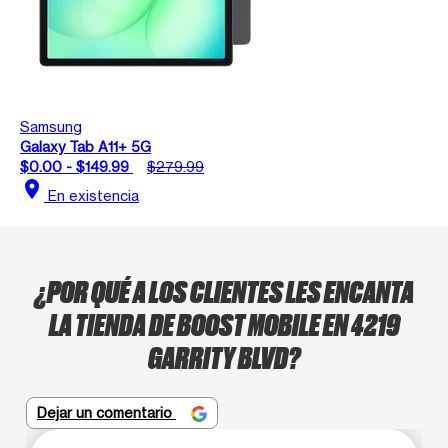
Samsung
Galaxy Tab A11+ 5G
$0.00 - $149.99
$279.99
location_on
En existencia
¿POR QUÉ A LOS CLIENTES LES ENCANTA
LA TIENDA DE BOOST MOBILE EN 4219
GARRITY BLVD?
Dejar un comentario