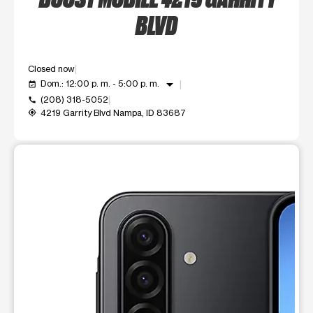
BLVD
Closed now
arrow_drop_down
Dom.: 12:00 p. m. - 5:00 p. m.
event_available
(208) 318-5052
call
4219 Garrity Blvd Nampa, ID 83687
my_location
Este carrusel muestra una imagen grande del producto a la vez