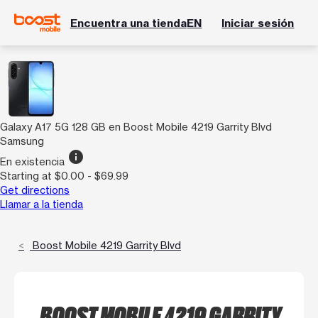
Encuentra una tienda
EN
Iniciar sesión
Galaxy A17 5G 128 GB en Boost Mobile 4219 Garrity Blvd
Samsung
info
En existencia
Starting at $0.00 - $69.99
Get directions
Llamar a la tienda
Boost Mobile 4219 Garrity Blvd
BOOST MOBILE 4219 GARRITY