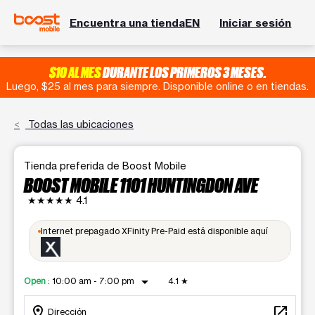
Encuentra una tienda
EN
Iniciar sesión
$10 AL MES
DURANTE LOS PRIMEROS 3 MESES.
Luego, $25 al mes para siempre. Disponible online o en tiendas.
Todas las ubicaciones
Tienda preferida de Boost Mobile
BOOST MOBILE 1101 HUNTINGDON AVE
★★★★★
4.1
Internet prepagado XFinity Pre-Paid está disponible aquí
arrow_drop_down
Open
:
10:00 am - 7:00 pm
4.1
★
location_on
open_in_new
Dirección