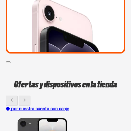
Ofertas y dispositivos en la tienda
chevron_left
chevron_right
por nuestra cuenta con canje