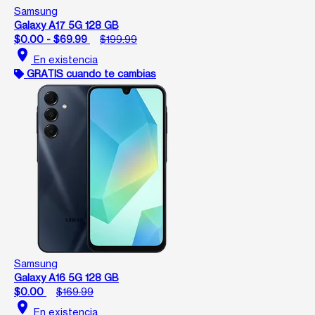
Samsung
Galaxy A17 5G 128 GB
$0.00 - $69.99
$199.99
location_on
En existencia
GRATIS cuando te cambias
Samsung
Galaxy A16 5G 128 GB
$0.00
$169.99
location_on
En existencia