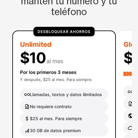
mantén tu número y tu
teléfono
DESBLOQUEAR AHORROS
Unlimited
Glob
$10
$
al mes
Por los primeros 3 meses
Y después, $25 al mes. Para siempre.
Ll
Llamadas, textos y datos ilimitados
No
No requiere contrato
Gl
$25 al mes. Para siempre
Ro
30 GB de datos premium