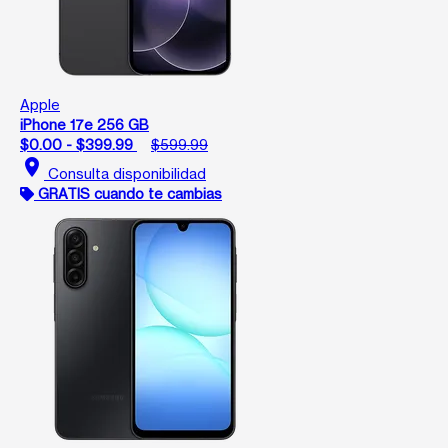
Apple
iPhone 17e 256 GB
$0.00 - $399.99
$599.99
location_on
Consulta disponibilidad
GRATIS cuando te cambias