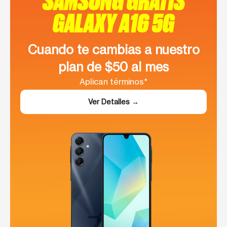
GALAXY A16 5G
Cuando te cambias a nuestro
plan de $50 al mes
Aplican términos*
Ver Detalles →