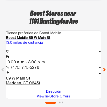
Boost Stores near
1101 Huntingdon Ave
Tienda preferida de Boost Mobile
Ti
Boost Mobile 89 W Main St
Bo
13.0 millas de distancia
13
access_time
access_time
Fri:
Fr
10:00 a. m. - 8:00 p. m.
10
(475) 775-5276
call
call
location_on
location_on
89 W Main St
9
Meriden, CT 06451
N
Dirección
View In-Store Offers