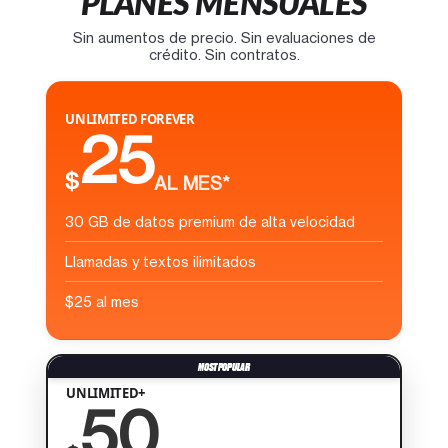
PLANES MENSUALES
Sin aumentos de precio. Sin evaluaciones de
crédito. Sin contratos.
UNLIMITED FOREVER
25
$
AL MES*
30 GB de datos premium de alta velocidad
Llamadas y textos ilimitados
$25 al mes
UNLIMITED+
50