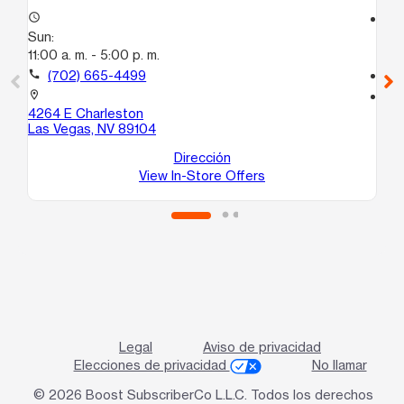
access_time
access_time
Sun:
Su
11:00 a. m. - 5:00 p. m.
10:
call
(702) 665-4499
call
location_on
location_on
4264 E Charleston
38
Las Vegas, NV 89104
C1
La
Dirección
View In-Store Offers
Legal
Aviso de privacidad
Elecciones de privacidad
No llamar
© 2026 Boost SubscriberCo L.L.C. Todos los derechos