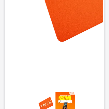
Este carrusel tiene una columna de pequeñas miniaturas. Si se s