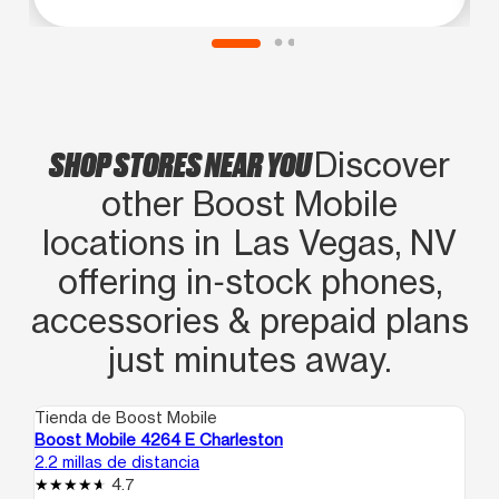
SHOP STORES NEAR YOU
Discover
other Boost Mobile
locations in Las Vegas, NV
offering in‑stock phones,
accessories & prepaid plans
just minutes away.
Tienda de Boost Mobile
Ti
Boost Mobile 4264 E Charleston
Bo
2.2 millas de distancia
3.4
4.7