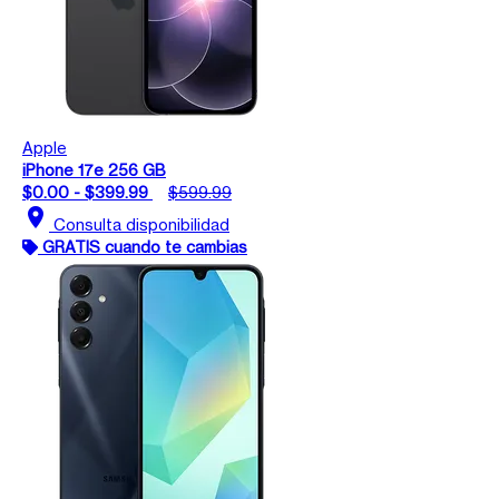
Apple
iPhone 17e 256 GB
$0.00 - $399.99
$599.99
location_on
Consulta disponibilidad
GRATIS cuando te cambias