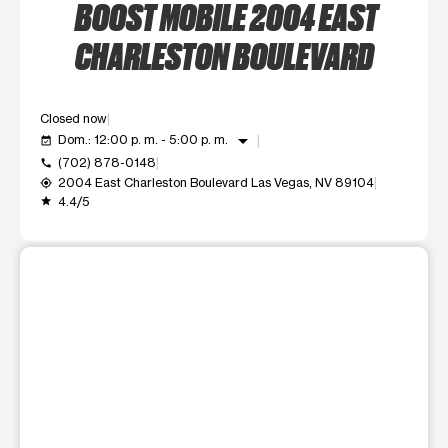
BOOST MOBILE 2004 EAST
CHARLESTON BOULEVARD
Closed now
arrow_drop_down
Dom.: 12:00 p. m. - 5:00 p. m.
event_available
(702) 878-0148
call
2004 East Charleston Boulevard Las Vegas, NV 89104
my_location
4.4/5
grade
Este carrusel muestra una imagen grande del producto a la vez