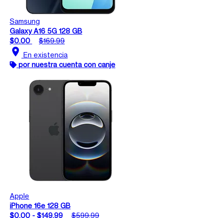
Samsung
Galaxy A16 5G 128 GB
$0.00
$169.99
location_on
En existencia
por nuestra cuenta con canje
Apple
iPhone 16e 128 GB
$0.00 - $149.99
$599.99