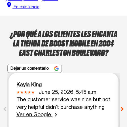
location_on
En existencia
¿POR QUÉ A LOS CLIENTES LES ENCANTA
LA TIENDA DE BOOST MOBILE EN 2004
EAST CHARLESTON BOULEVARD?
Dejar un comentario
Kayla King
June 25, 2026, 5:45 a.m.
The customer service was nice but not
very helpful didn't purchase anything
Ver en Google
chevron_right